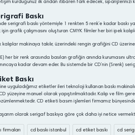
letişim kurduğunuz ilk andan itibaren fark edecek, siparişlerinizi 
rigrafi Baskı
de serigrafi baskı yöntemiyle 1 renkten 5 renk’e kadar baskı yapılab
 işin grafik çalışmasını oluşturan CMYK filmler her biri ipek kal
k kalıplar makinaya takılır, üzerindeki rengin grafiğini CD üzerin
) her bir renk arasında basılan grafiğin anında kurumasını ultrav
ncaya kadar devam eder. Bu sistemde bir CD’nin (Srenk) serigraf
iket Baskı
ne uyguladığımız etiketler ileri teknoloji kullanan baskı makinal
 CD yüzeyine manuel olarak yapıştırılmaktadır. Kalıp ve film ge
zümlenmektedir. CD etiketi basım işlemleri firmamız bünyesinde
şarım olarak serigaf baskıya göre çok daha iyi netice vermekt
 firmaları
cd baskı istanbul
cd etiket baskı
cd serig