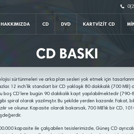
0(
HAKKIMIZDA
CD
DVD
KARTVİZİT CD
Mİ
CD BASKI
ojisi sürtünmeleri ve arka plan sesleri yok etmek için tasarlanmış
zlar. 12 inch’lik standart bir CD yaklaşık 80 dakikalık (700 MB) dij
u boş CD’lere bugün 90 dakikalık kayıt yapılabilmektedir (790-800
ibi spiral olarak yazılmıştır. Bu şekilde yerden kazanılır. Fakat, bi
ılır ve okunur. Kapasite olarak bakarsak, 700 MB’lık bir CD, 10
şdeğerdir.
00.000
kapasite ile çalışabilen tesislerimizde, Güneş CD ayrıcalığı 