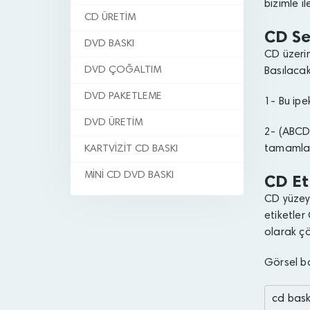
bizimle i
CD ÜRETİM
CD Se
DVD BASKI
CD üzerin
DVD ÇOĞALTIM
Basılacak
DVD PAKETLEME
1- Bu ipe
DVD ÜRETİM
2- (ABCDE
tamamlanı
KARTVİZİT CD BASKI
MİNİ CD DVD BASKI
CD Et
CD yüzeyi
etiketler
olarak çö
Görsel ba
cd baskı