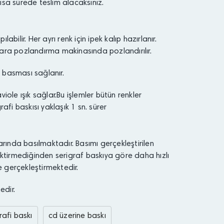
kısa sürede teslim alacaksınız.
ilir. Her ayrı renk için ipek kalıp hazırlanır.
ıplara pozlandırma makinasında pozlandırılır.
e basması sağlanır.
iole ışık sağlar.Bu işlemler bütün renkler
i baskısı yaklaşık 1 sn. sürer
arında basılmaktadır. Basımı gerçekleştirilen
rektirmediğinden serigraf baskıya göre daha hızlı
 gerçekleştirmektedir.
edir.
rafi baskı
cd üzerine baskı