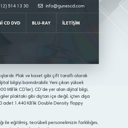
212) 514 13 30
info@gunescd.com
Nİ CD DVD
BLU-RAY
İLETİŞİM
lardır. Plak ve kaset gibi çift taraflı olarak
ital bilgiyi barındırabilir. Yeni çıkan yüksek
 MB’lık CD’ler). CD’de yer alan dijital bilgi,
lgiler plaktaki gibi dıştan içe değil, içten dışa
10 adet 1.440 KB’lık Double Density floppy
ile eğitilmiş, tecrübeli personelimizin farklılığını,