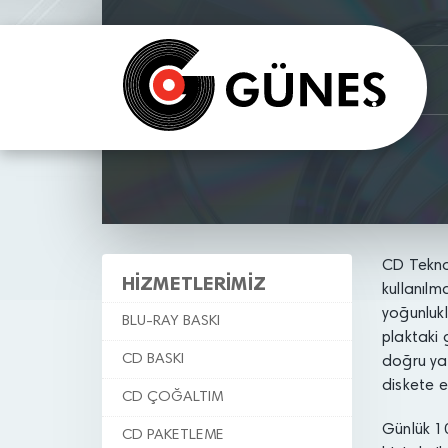
CD Teknol
HİZMETLERİMİZ
kullanılma
yoğunlukl
BLU-RAY BASKI
plaktaki g
CD BASKI
doğru yaz
diskete e
CD ÇOĞALTIM
Günlük
1
CD PAKETLEME